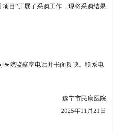
升项目
”开展了采购工作，现将采购
结果
向医院监察室电话并书面反映
。联系
电
遂宁市民康医院
20
25
年
11
月
21
日