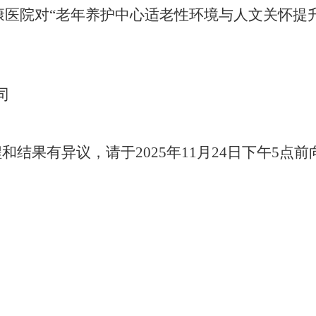
康医院对
“
老年养护中心适老性环境与人文关怀提
司
程和结果有异议，请于
20
25
年
11
月
24
日下午
5点前