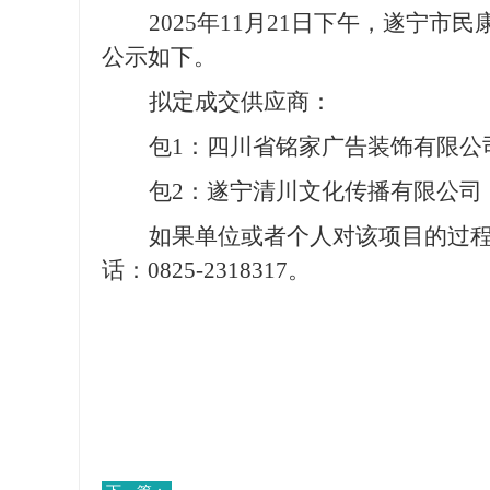
20
25
年
11
月
21
日
下午，
遂宁市民
公示如下
。
拟定成交供应商：
包
1：四川省铭家广告装饰有限公
包
2：遂宁清川文化传播有限公司
如果单位或者个人对
该项目
的过
话：
0825-2318317
。