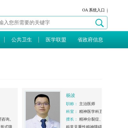
OA 系统入口
公共卫生
医学联盟
省政府信息
杨波
职称：
主治医师
科室：
精神医学科五病区主任
咨询。
擅长：
精神分裂症、心境障碍、酒精
形式障
科常见重性精神障碍的诊断及治疗，