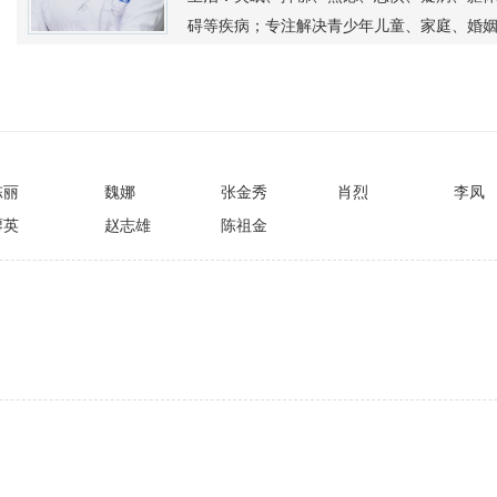
碍等疾病；专注解决青少年儿童、家庭、婚姻
问题。
陈丽
魏娜
张金秀
肖烈
李凤
廖英
赵志雄
陈祖金