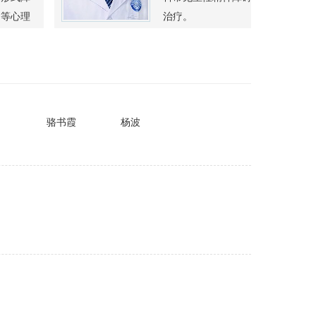
等心理
治疗。
骆书霞
杨波