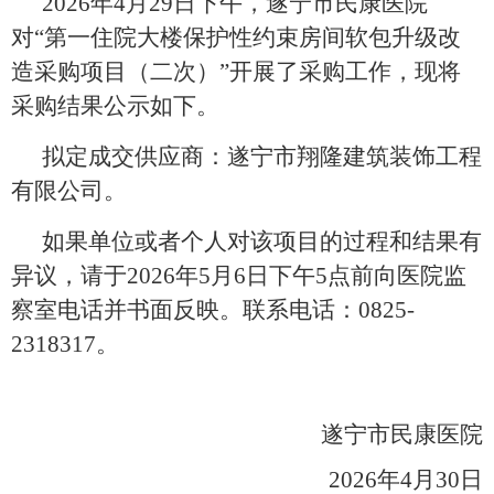
20
26
年
4
月
29
日
下午，
遂宁市民康医院
对“第一住院大楼保护性约束房间软包升级改
造采购项目（二次）”开展了采购工作，现将
采购
结果公示如下
。
拟定成交供应商：遂宁市翔隆建筑装饰工程
有限公司
。
如果单位或者个人对
该项目
的过程和结果有
异议，请于20
26
年
5
月
6
日下午5点前向医院监
察室电话并书面反映
。联系
电话：0825-
2318317
。
遂宁市民康医院
20
26
年
4
月
30
日