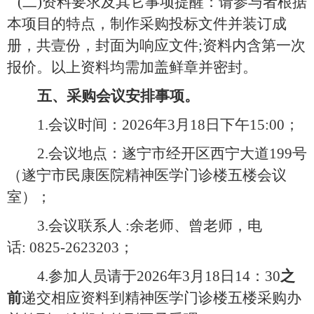
(二)资料要求及其它事项提醒：请参与者根据
本项目的特点，制作采购投标文件并装订成
册，共壹份，封面为响应文件;资料内含第一次
报价。以上资料均需加盖鲜章并密封。
五
、采购会议
安排事项。
1.会议
时间：202
6年3月18日
下午15:00
；
2.
会议地点：遂宁市经开区西宁大道199号
（遂宁市民康医院精神医学门诊楼五楼会议
室
）；
3.会议
联系人 :
余老师、曾老师，
电
话: 0825-2623203；
4.
参加人员请于202
6年3月18日14：30
之
前
递交相应资料到精神医学门诊楼五楼采购办